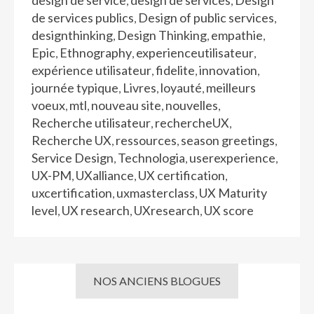
design de service
design de services
Design
,
,
de services publics
Design of public services
,
,
designthinking
Design Thinking
empathie
,
,
,
Epic
Ethnography
experienceutilisateur
,
,
,
expérience utilisateur
fidelite
innovation
,
,
,
journée typique
Livres
loyauté
meilleurs
,
,
,
voeux
mtl
nouveau site
nouvelles
,
,
,
,
Recherche utilisateur
rechercheUX
,
,
Recherche UX
ressources
season greetings
,
,
,
Service Design
Technologia
userexperience
,
,
,
UX-PM
UXalliance
UX certification
,
,
,
uxcertification
uxmasterclass
UX Maturity
,
,
level
UX research
UXresearch
UX score
,
,
,
NOS ANCIENS BLOGUES