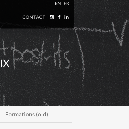
EN
FR
CONTACT
IX
Formations (old)