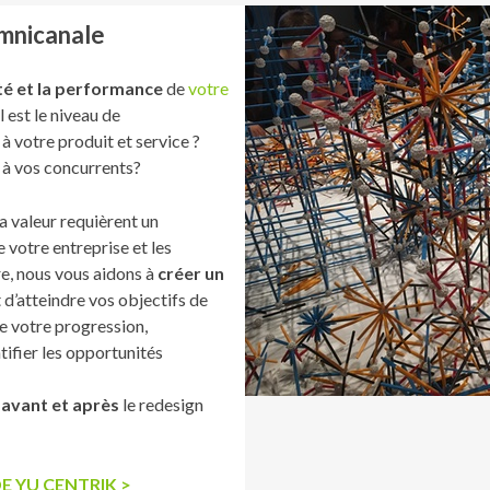
mnicanale
té et la performance
de
votre
 est le niveau de
 à votre produit et service ?
à vos concurrents?
a valeur requièrent un
 votre entreprise et les
re, nous vous aidons à
créer un
d’atteindre vos objectifs de
re votre progression,
tifier les opportunités
e
avant et après
le redesign
 YU CENTRIK >