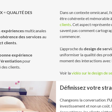
X
=
QUALITÉ DES
Dans un contexte omnicanal, l’
être cohérente et mémorable à
clients
. Cet aspect représente 
savent pas comment cartograph
s
expériences
multicanales
commencer.
ohérence des services
au
ct clients
.
L’approche du
design de servi
uniformiser la qualité des prod
 bonne expérience
moment des interactions avec 
férentiation
pour
é
des clients.
Voir la
vidéo sur le design de se
Définissez votre str
Changeons la conversation:
l’
investissement et non un coût.
écosystèmes, les clients s’atte