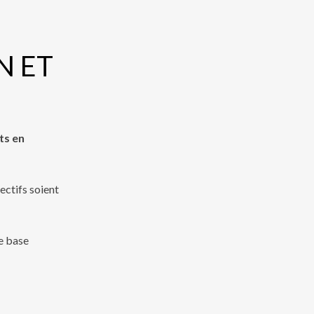
N ET
ts en
ectifs soient
e base