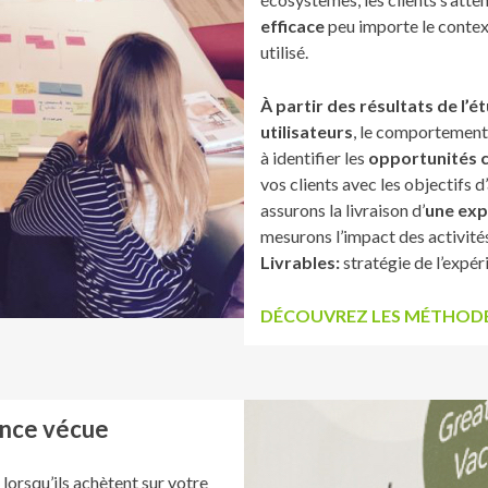
efficace
peu importe le context
utilisé.
À partir des résultats de l’é
utilisateurs
, le comportement 
à identifier les
opportunités 
vos clients avec les objectifs d
assurons la livraison d’
une exp
mesurons l’impact des activités
Livrables:
stratégie de l’expér
DÉCOUVREZ LES MÉTHODES
ence vécue
lorsqu’ils achètent sur votre