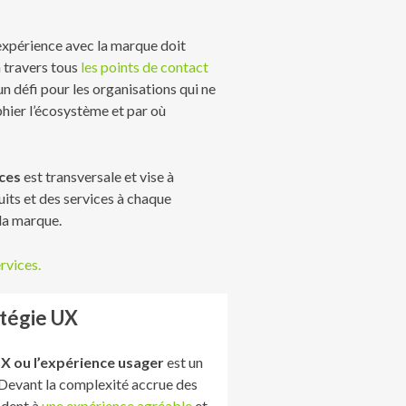
expérience avec la marque doit
 travers tous
les points de contact
un défi pour les organisations qui ne
ier l’écosystème et par où
ces
est transversale et vise à
uits et des services à chaque
la marque.
rvices.
atégie UX
UX ou l’expérience usager
est un
 Devant la complexité accrue des
ndent à
une expérience agréable
et