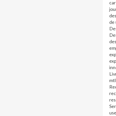
car
jo
de
de 
Des
Des
des
em
exp
exp
inn
Liv
mtl
Rec
re
re
Ser
us