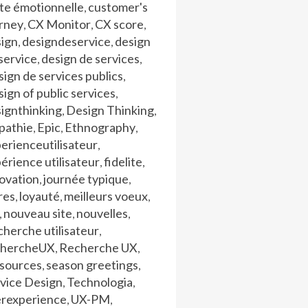
te émotionnelle
customer's
,
urney
CX Monitor
CX score
,
,
,
sign
designdeservice
design
,
,
service
design de services
,
,
ign de services publics
,
ign of public services
,
ignthinking
Design Thinking
,
,
pathie
Epic
Ethnography
,
,
,
erienceutilisateur
,
érience utilisateur
fidelite
,
,
ovation
journée typique
,
,
res
loyauté
meilleurs voeux
,
,
,
nouveau site
nouvelles
,
,
,
herche utilisateur
,
chercheUX
Recherche UX
,
,
ssources
season greetings
,
,
vice Design
Technologia
,
,
erexperience
UX-PM
,
,