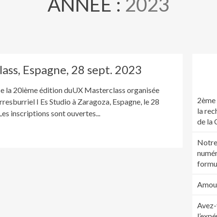
ANNÉE :
2023
ass, Espagne, 28 sept. 2023
ce la 20ième édition duUX Masterclass organisée
2ème 
rresburriel I Es Studio à Zaragoza, Espagne, le 28
la rec
s inscriptions sont ouvertes...
de la
Notre
numér
formu
Amour.
Avez-
l’expé