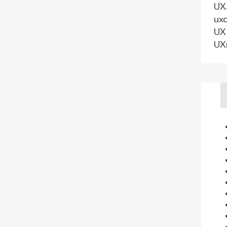
UXa
uxc
UX 
UX