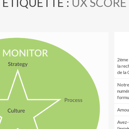
ÉTIQUETTE :
UX SCORE
2ème 
la rec
de la
Notre
numér
formu
Amour.
Avez-
l’expé