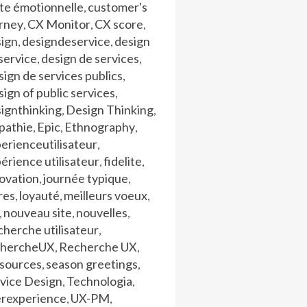
te émotionnelle
customer's
,
urney
CX Monitor
CX score
,
,
,
sign
designdeservice
design
,
,
service
design de services
,
,
ign de services publics
,
ign of public services
,
ignthinking
Design Thinking
,
,
pathie
Epic
Ethnography
,
,
,
erienceutilisateur
,
érience utilisateur
fidelite
,
,
ovation
journée typique
,
,
res
loyauté
meilleurs voeux
,
,
,
nouveau site
nouvelles
,
,
,
herche utilisateur
,
chercheUX
Recherche UX
,
,
ssources
season greetings
,
,
vice Design
Technologia
,
,
erexperience
UX-PM
,
,