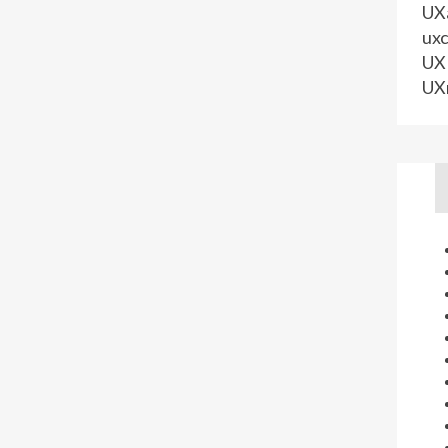
UXa
uxc
UX 
UX