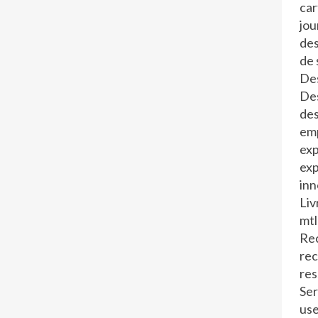
car
jo
de
de 
Des
Des
des
em
exp
exp
inn
Liv
mtl
Rec
re
re
Ser
us