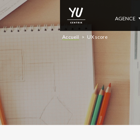
AGENCE
Accueil
>
UX score