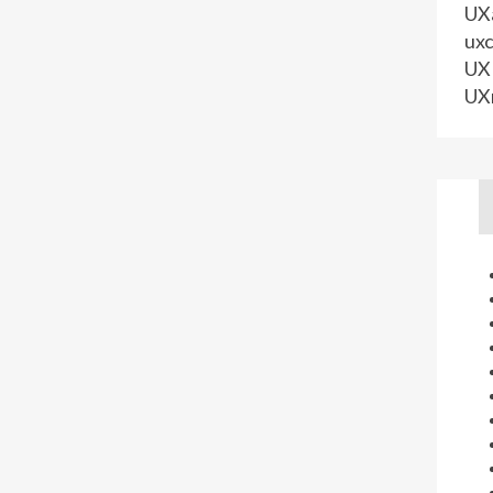
UXa
uxc
UX 
UX