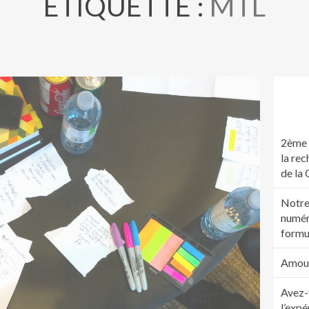
ÉTIQUETTE :
MTL
2ème 
la rec
de la
Notre
numér
formu
Amour.
Avez-
l’expé