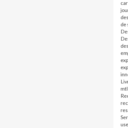
car
jo
de
de 
Des
Des
des
em
exp
exp
inn
Liv
mtl
Rec
re
re
Ser
us