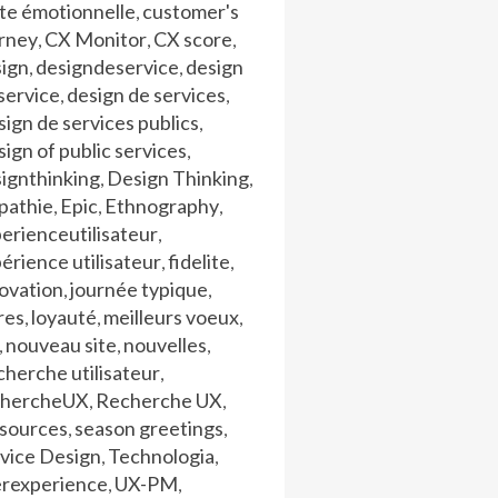
te émotionnelle
customer's
,
urney
CX Monitor
CX score
,
,
,
sign
designdeservice
design
,
,
service
design de services
,
,
ign de services publics
,
ign of public services
,
ignthinking
Design Thinking
,
,
pathie
Epic
Ethnography
,
,
,
erienceutilisateur
,
érience utilisateur
fidelite
,
,
ovation
journée typique
,
,
res
loyauté
meilleurs voeux
,
,
,
nouveau site
nouvelles
,
,
,
herche utilisateur
,
chercheUX
Recherche UX
,
,
ssources
season greetings
,
,
vice Design
Technologia
,
,
erexperience
UX-PM
,
,