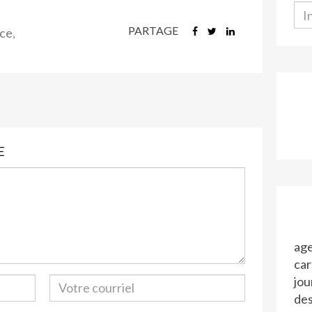
PARTAGE
ce
,
E
ag
car
jo
de