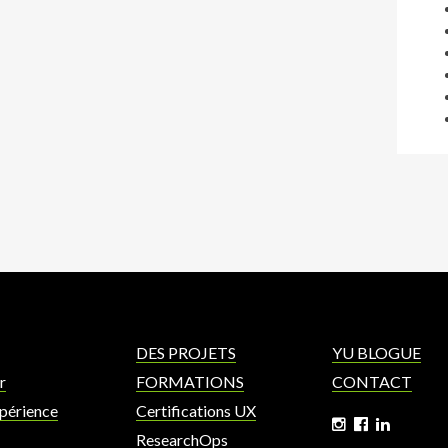
DES PROJETS
YU BLOGUE
r
FORMATIONS
CONTACT
xpérience
Certifications UX
ResearchOps