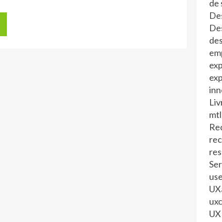
de 
Des
Des
des
em
exp
exp
inn
Liv
mtl
Rec
re
re
Ser
us
UXa
uxc
UX 