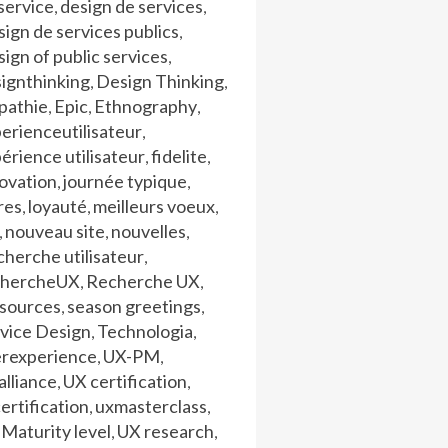
service
design de services
,
,
ign de services publics
,
ign of public services
,
ignthinking
Design Thinking
,
,
pathie
Epic
Ethnography
,
,
,
erienceutilisateur
,
érience utilisateur
fidelite
,
,
ovation
journée typique
,
,
res
loyauté
meilleurs voeux
,
,
,
nouveau site
nouvelles
,
,
,
herche utilisateur
,
chercheUX
Recherche UX
,
,
ssources
season greetings
,
,
vice Design
Technologia
,
,
erexperience
UX-PM
,
,
lliance
UX certification
,
,
ertification
uxmasterclass
,
,
Maturity level
UX research
,
,