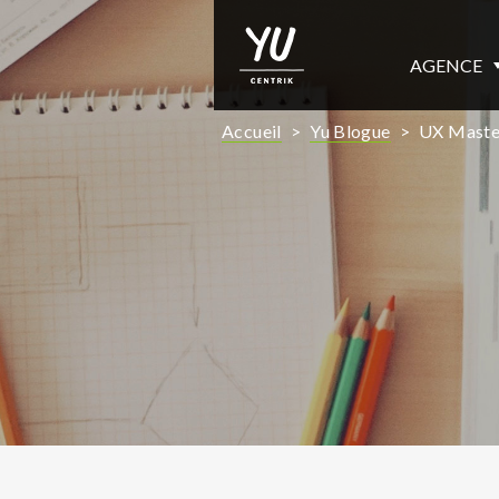
AGENCE
Accueil
>
Yu Blogue
>
UX Master