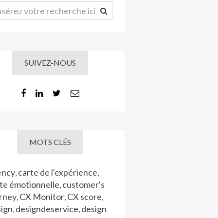
SUIVEZ-NOUS
MOTS CLÉS
ency
carte de l'expérience
,
,
te émotionnelle
customer's
,
urney
CX Monitor
CX score
,
,
,
sign
designdeservice
design
,
,