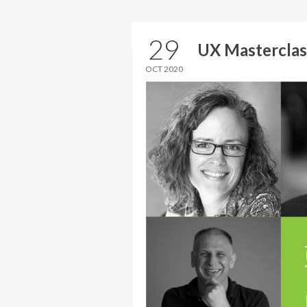
29
UX Masterclas
OCT 2020