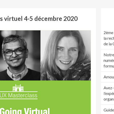
s virtuel 4-5 décembre 2020
2ème 
la rec
de la
Notre
numér
formu
Amour.
Avez-
l’expé
organ
Guide